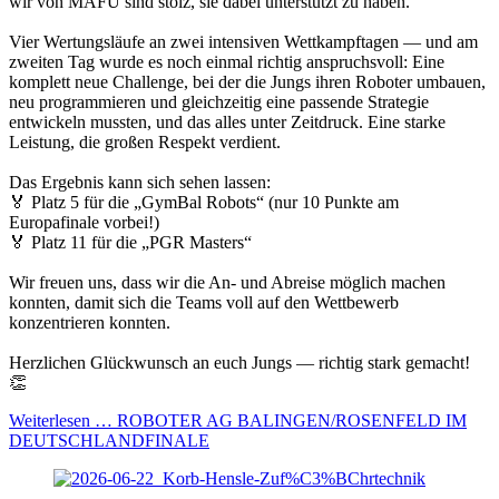
wir von MAFU sind stolz, sie dabei unterstützt zu haben.
Vier Wertungsläufe an zwei intensiven Wettkampftagen — und am
zweiten Tag wurde es noch einmal richtig anspruchsvoll: Eine
komplett neue Challenge, bei der die Jungs ihren Roboter umbauen,
neu programmieren und gleichzeitig eine passende Strategie
entwickeln mussten, und das alles unter Zeitdruck. Eine starke
Leistung, die großen Respekt verdient.
Das Ergebnis kann sich sehen lassen:
🏅 Platz 5 für die „GymBal Robots“ (nur 10 Punkte am
Europafinale vorbei!)
🏅 Platz 11 für die „PGR Masters“
Wir freuen uns, dass wir die An- und Abreise möglich machen
konnten, damit sich die Teams voll auf den Wettbewerb
konzentrieren konnten.
Herzlichen Glückwunsch an euch Jungs — richtig stark gemacht!
👏
Weiterlesen …
ROBOTER AG BALINGEN/ROSENFELD IM
DEUTSCHLANDFINALE