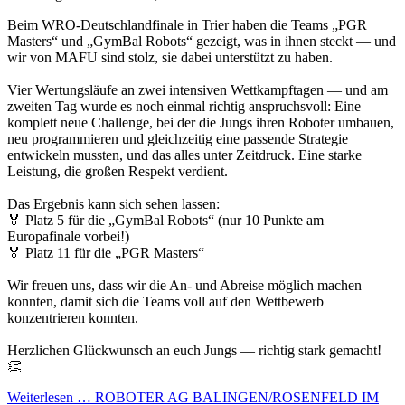
Beim WRO-Deutschlandfinale in Trier haben die Teams „PGR
Masters“ und „GymBal Robots“ gezeigt, was in ihnen steckt — und
wir von MAFU sind stolz, sie dabei unterstützt zu haben.
Vier Wertungsläufe an zwei intensiven Wettkampftagen — und am
zweiten Tag wurde es noch einmal richtig anspruchsvoll: Eine
komplett neue Challenge, bei der die Jungs ihren Roboter umbauen,
neu programmieren und gleichzeitig eine passende Strategie
entwickeln mussten, und das alles unter Zeitdruck. Eine starke
Leistung, die großen Respekt verdient.
Das Ergebnis kann sich sehen lassen:
🏅 Platz 5 für die „GymBal Robots“ (nur 10 Punkte am
Europafinale vorbei!)
🏅 Platz 11 für die „PGR Masters“
Wir freuen uns, dass wir die An- und Abreise möglich machen
konnten, damit sich die Teams voll auf den Wettbewerb
konzentrieren konnten.
Herzlichen Glückwunsch an euch Jungs — richtig stark gemacht!
👏
Weiterlesen …
ROBOTER AG BALINGEN/ROSENFELD IM