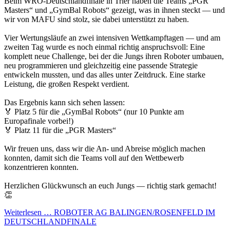
Beim WRO-Deutschlandfinale in Trier haben die Teams „PGR
Masters“ und „GymBal Robots“ gezeigt, was in ihnen steckt — und
wir von MAFU sind stolz, sie dabei unterstützt zu haben.
Vier Wertungsläufe an zwei intensiven Wettkampftagen — und am
zweiten Tag wurde es noch einmal richtig anspruchsvoll: Eine
komplett neue Challenge, bei der die Jungs ihren Roboter umbauen,
neu programmieren und gleichzeitig eine passende Strategie
entwickeln mussten, und das alles unter Zeitdruck. Eine starke
Leistung, die großen Respekt verdient.
Das Ergebnis kann sich sehen lassen:
🏅 Platz 5 für die „GymBal Robots“ (nur 10 Punkte am
Europafinale vorbei!)
🏅 Platz 11 für die „PGR Masters“
Wir freuen uns, dass wir die An- und Abreise möglich machen
konnten, damit sich die Teams voll auf den Wettbewerb
konzentrieren konnten.
Herzlichen Glückwunsch an euch Jungs — richtig stark gemacht!
👏
Weiterlesen …
ROBOTER AG BALINGEN/ROSENFELD IM
DEUTSCHLANDFINALE