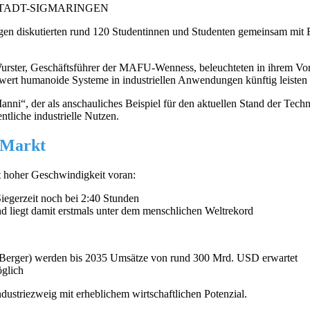
TADT-SIGMARINGEN
en diskutierten rund 120 Studentinnen und Studenten gemeinsam mit E
urster, Geschäftsführer der MAFU-Wenness, beleuchteten in ihrem Vor
rwert humanoide Systeme in industriellen Anwendungen künftig leisten
i“, der als anschauliches Beispiel für den aktuellen Stand der Technik
ntliche industrielle Nutzen.
 Markt
t hoher Geschwindigkeit voran:
iegerzeit noch bei 2:40 Stunden
nd liegt damit erstmals unter dem menschlichen Weltrekord
Berger) werden bis 2035 Umsätze von rund 300 Mrd. USD erwartet
öglich
ustriezweig mit erheblichem wirtschaftlichen Potenzial.