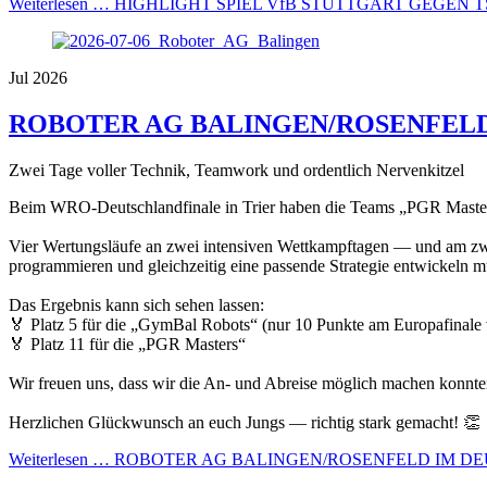
Weiterlesen …
HIGHLIGHT SPIEL VfB STUTTGART GEGEN 
Jul 2026
ROBOTER AG BALINGEN/ROSENFEL
Zwei Tage voller Technik, Teamwork und ordentlich Nervenkitzel
Beim WRO-Deutschlandfinale in Trier haben die Teams „PGR Masters“
Vier Wertungsläufe an zwei intensiven Wettkampftagen — und am zwei
programmieren und gleichzeitig eine passende Strategie entwickeln mus
Das Ergebnis kann sich sehen lassen:
🏅 Platz 5 für die „GymBal Robots“ (nur 10 Punkte am Europafinale 
🏅 Platz 11 für die „PGR Masters“
Wir freuen uns, dass wir die An- und Abreise möglich machen konnte
Herzlichen Glückwunsch an euch Jungs — richtig stark gemacht! 👏
Weiterlesen …
ROBOTER AG BALINGEN/ROSENFELD IM D