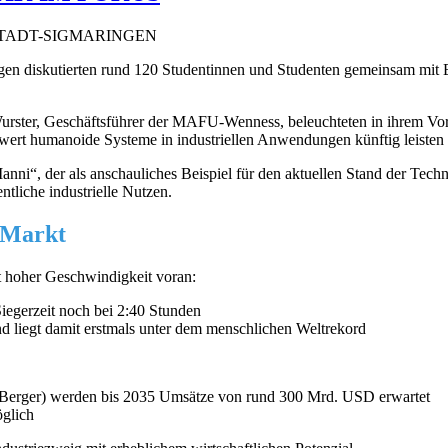
TADT-SIGMARINGEN
en diskutierten rund 120 Studentinnen und Studenten gemeinsam mit E
urster, Geschäftsführer der MAFU-Wenness, beleuchteten in ihrem Vor
rwert humanoide Systeme in industriellen Anwendungen künftig leisten
i“, der als anschauliches Beispiel für den aktuellen Stand der Technik
ntliche industrielle Nutzen.
 Markt
t hoher Geschwindigkeit voran:
iegerzeit noch bei 2:40 Stunden
nd liegt damit erstmals unter dem menschlichen Weltrekord
Berger) werden bis 2035 Umsätze von rund 300 Mrd. USD erwartet
öglich